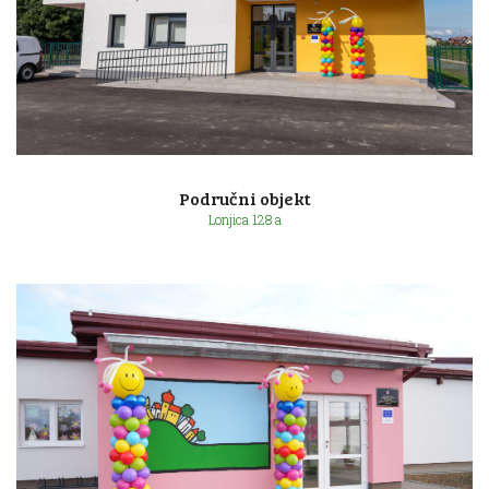
Ulica 7. svibnja 12a
Područni objekt
Lonjica 128 a