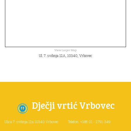
View Larger Map
Ul. 7. svibnja 12A, 10340, Vrbovec
Dječji vrtić Vrbovec
Ulica 7. svibnja 12a
10340 Vrbovec
Telefon: +385 01 - 2791-349