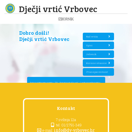
Dječji vrtić Vrbovec
IZBORNIK
Dobro došli!
Rad vrtića
Dječji vrtić Vrbovec
Upisi
Jelovnik
Korisne stranice
iTransparentnost
Poziv za sudjelovanje u projektu – “P.I.R. – Promatraj, istražuj, rasti” – 2. godina provedbe projekta
Kontakt
7.svibnja 12a
tel: 01/2791-349
info@dv-vrbovec.hr
e-mail: