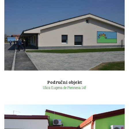
Ulica poginulih branitelja bb
Područni objekt
Ulica Eugena de Piennesa 14f