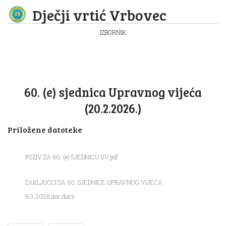
Dječji vrtić Vrbovec
IZBORNIK
60. (e) sjednica Upravnog vijeća
(20.2.2026.)
Priložene datoteke
POZIV ZA 60. (e) SJEDNICU UV.pdf
ZAKLJUČCI SA 60. SJEDNICE UPRAVNOG VIJEĆA
6.3.2026.doc.docx