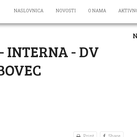
NASLOVNICA
NOVOSTI
O NAMA
AKTIVN
N
- INTERNA - DV
BOVEC
Print
Share