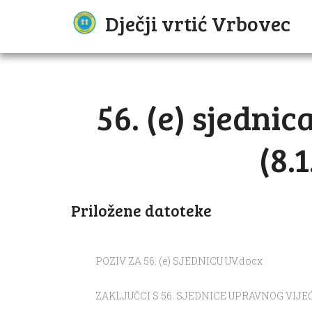
Dječji vrtić Vrbovec
56. (e) sjedni
(8.
Priložene datoteke
POZIV ZA 56. (e) SJEDNICU UV.docx
ZAKLJUČCI S 56. SJEDNICE UPRAVNOG VIJEĆA