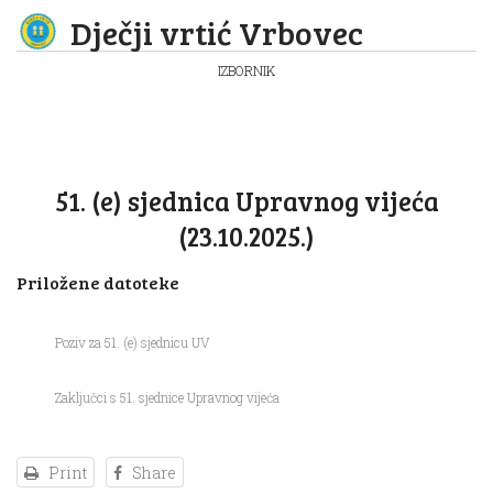
Dječji vrtić Vrbovec
IZBORNIK
51. (e) sjednica Upravnog vijeća
(23.10.2025.)
Priložene datoteke
Poziv za 51. (e) sjednicu UV
Zaključci s 51. sjednice Upravnog vijeća
Print
Share