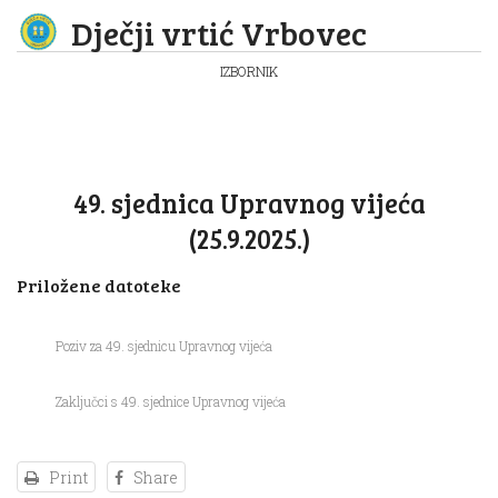
Dječji vrtić Vrbovec
IZBORNIK
49. sjednica Upravnog vijeća
(25.9.2025.)
Priložene datoteke
Poziv za 49. sjednicu Upravnog vijeća
Zaključci s 49. sjednice Upravnog vijeća
Print
Share