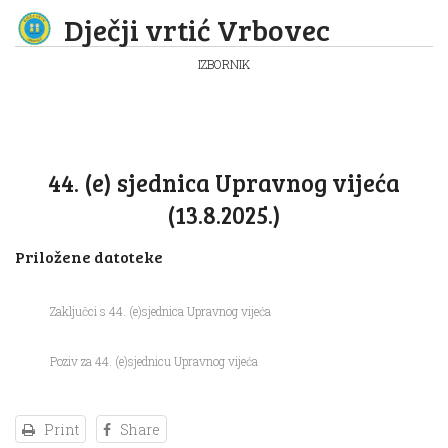
Dječji vrtić Vrbovec
IZBORNIK
44. (e) sjednica Upravnog vijeća
(13.8.2025.)
Priložene datoteke
Zaključci s 44. (e)sjednica Upravnog vijeća
Poziv za 44. (e)sjednicu Upravnog vijeća
Print
Share