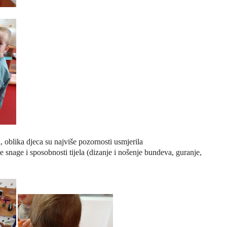
a,
oblika djeca su
najviše pozornosti
usmjerila
te snage i
sposobnosti tijela
(dizanje i nošenje
bundeva, guranje,