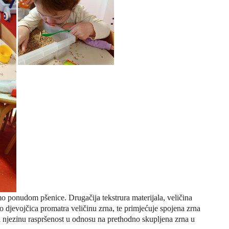
 smo ponudom pšenice.
Drugačija tekstrura materijala, veličina
ko djevojčica promatra veličinu
zrna, te primjećuje spojena zrna
 njezinu raspršenost u odnosu na prethodno skupljena zrna u