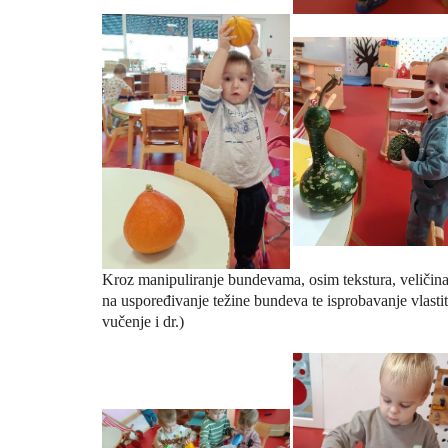
Kroz
manipuliranje
bundevama, osim
tekstura, veličin
na
uspoređivanje
težine bundeva te
isprobavanje
vlasti
vučenje i dr.)