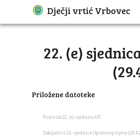
Dječji vrtić Vrbovec
22. (e) sjedni
(29.
Priložene datoteke
Poziv za 22. (e) sjednicu UV
Zaključci s 22. sjednice Upravnog vijeća (29.4.