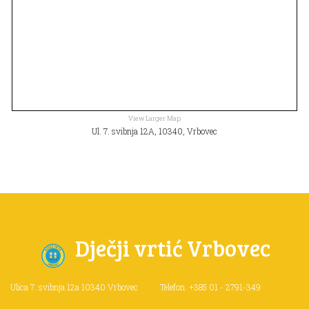
View Larger Map
Ul. 7. svibnja 12A, 10340, Vrbovec
Dječji vrtić Vrbovec
Ulica 7. svibnja 12a
10340 Vrbovec
Telefon: +385 01 - 2791-349