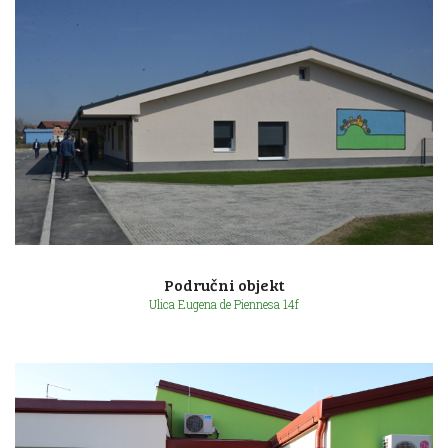
Ulica poginulih branitelja bb
Područni objekt
Ulica Eugena de Piennesa 14f