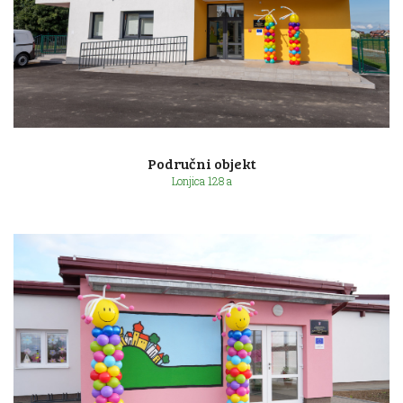
Ulica 7. svibnja 12a
Područni objekt
Lonjica 128 a