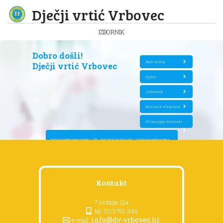
Dječji vrtić Vrbovec
IZBORNIK
Dobro došli!
Rad vrtića
Dječji vrtić Vrbovec
Upisi
Jelovnik
Korisne stranice
iTransparentnost
Poziv za sudjelovanje u projektu – “P.I.R. – Promatraj, istražuj, rasti” – 2. godina provedbe projekta
Kontakt
7.svibnja 12a
tel: 01/2791-349
info@dv-vrbovec.hr
e-mail: