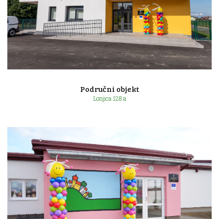
Ulica 7. svibnja 12a
Područni objekt
Lonjica 128 a