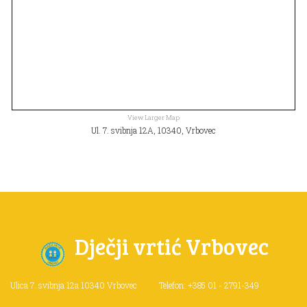
View Larger Map
Ul. 7. svibnja 12A, 10340, Vrbovec
Dječji vrtić Vrbovec
Ulica 7. svibnja 12a
10340 Vrbovec
Telefon: +385 01 - 2791-349