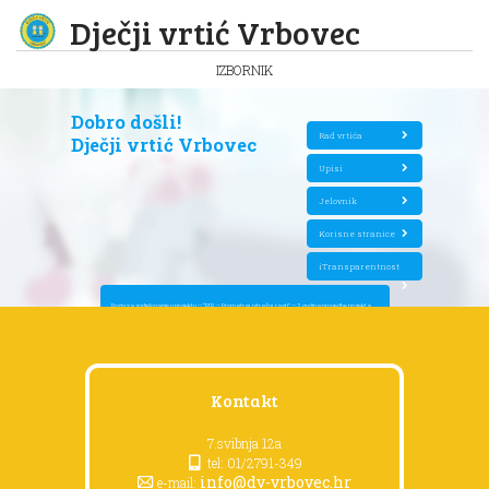
Dječji vrtić Vrbovec
IZBORNIK
Dobro došli!
Rad vrtića
Dječji vrtić Vrbovec
Upisi
Jelovnik
Korisne stranice
iTransparentnost
Poziv za sudjelovanje u projektu – “P.I.R. – Promatraj, istražuj, rasti” – 2. godina provedbe projekta
Kontakt
7.svibnja 12a
tel: 01/2791-349
info@dv-vrbovec.hr
e-mail: