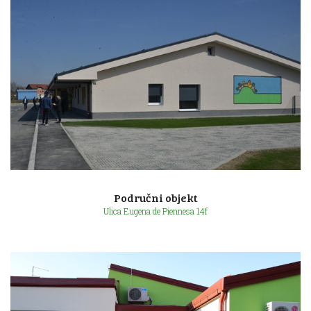
Ulica poginulih branitelja bb
Područni objekt
Ulica Eugena de Piennesa 14f