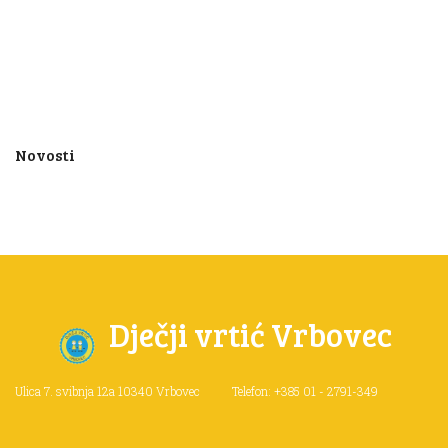
Novosti
Dječji vrtić Vrbovec
Ulica 7. svibnja 12a
10340 Vrbovec
Telefon: +385 01 - 2791-349