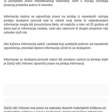
3) povrijedilo pravo intelektualnog vlasništva, osim u slučaju izričitoga
pisanog pristanka autora ili vlasnika.
Informacije kojima se ograničuje pravo na pristup iz navedenih razloga
postaju dostupne javnosti kad to odredi onaj kome bi objavljivanjem
informacije mogla biti prouzročena šteta, ali najduže u roku od 20 godina od
dana kad je informacija nastala, osim ako zakonom ili drugim propisom nije
određen duži rok.
Ako tražena informacija sadrži i podatak koji podliježe jednom od navedenih
ograničenja, preostali dijelovi informacije učinit će se dostupnim.
Informacije su dostupne javnosti nakon što prestanu razlozi na temelju kojih
je Dječji vrtić Vrbovec ograničio pravo na pristup informaciji.
Dječji vrtić Vrbovec ima pravo na naknadu stvarnih materijalnih troškova od