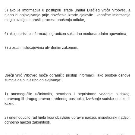
5) ako je informacija u postupku izrade unutar Dječjeg vrtića Vrbovec, a
njeno bi objavljivanje prije dovršetka izrade cjelovite i konačne informacije
moglo ozbiljno narušiti proces donošenja odluke;
6) ako je pristup informaciji ograničen sukladno međunarodnim ugovorima,
7) u ostalim slučajevima utvrđenim zakonom.
Dječji vrtić Vrbovec može ograničiti pristup informaciji ako postoje osnove
sumnje da bi njezino objavljivanje:
1) onemogućilo učinkovito, neovisno i nepristrano vođenje sudskog,
upravnog ili drugog pravno uređenog postupka, izvršenje sudske odluke ili
kazne,
2) onemogućilo rad tijela koja obavljaju upravni nadzor, inspekcijski nadzor,
odnosno nadzor zakonitosti,