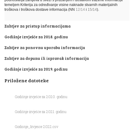
podnositelja zahtjeva u svezi s pružanjem i dostavom tražene informacije
temeljem Kriterija za određivanje visine naknade stvarnih materijalnih
troškova i troškova dostave informacija
(NN
12/14
i
15/14
).
Zahtjev za pristup informacijama
Godišnje izvješće za 2018. godinu
Zahtjev za ponovnu uporabu informacija
Zahtjev za dopunu ili ispravak informacija
Godišnje izvješće za 2019. godinu
Priložene datoteke
Godišnje izvješće za 2020. godinu
Godišnje izvješće za 2021. godinu
Godisnje_Izvjesce 2022.csv