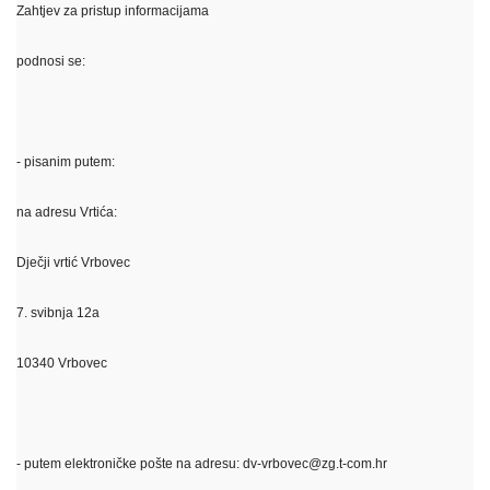
Zahtjev za pristup informacijama
podnosi se:
- pisanim putem:
na adresu Vrtića:
Dječji vrtić Vrbovec
7. svibnja 12a
10340 Vrbovec
- putem elektroničke pošte na adresu: dv-vrbovec@zg.t-com.hr